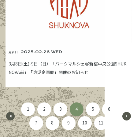
更新日
2025.02.26 WED
3月8日(土)-9日（日）「パークマルシェ＠新宿中央公園SHUK
NOVA前」「防災企画展」開催のお知らせ
1
2
3
4
5
6
7
8
9
10
11