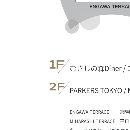
むさしの森Diner / 
PARKERS TOKYO /
ENGAWA TERRACE 常
MIHARASHI TERRACE