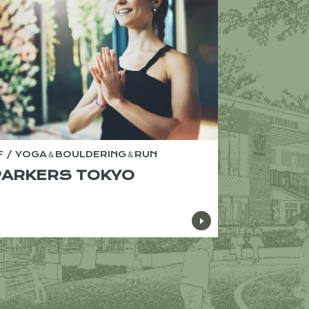
F / YOGA＆BOULDERING＆RUN
PARKERS TOKYO