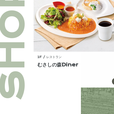
SHOP
1F / レストラン
むさしの森Diner