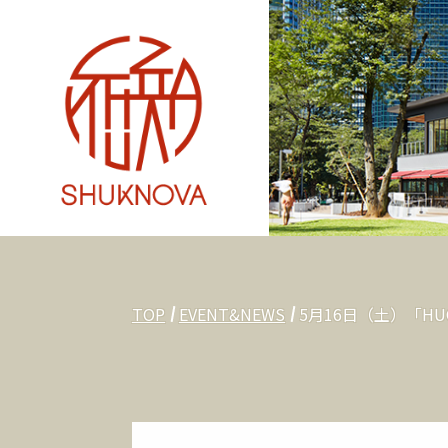
TOP
EVENT&NEWS
5月16日（土）「H