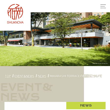
TOP
EVENT&NEWS
NEWS
MIHARASHI TERRACEの開放について
NEWS