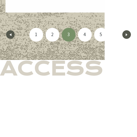
1
2
3
4
5
ACCESS