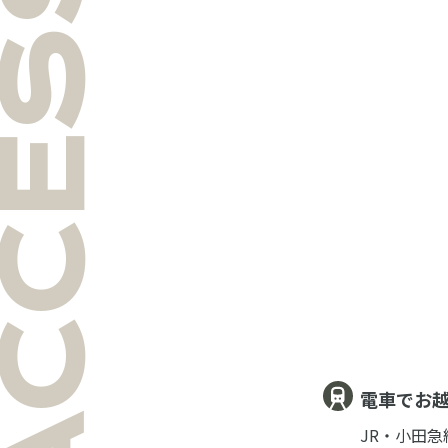
CCESS
電車でお
JR・小田