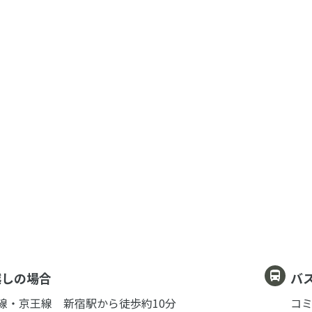
越しの場合
バ
急線・京王線 新宿駅から徒歩約10分
コミ