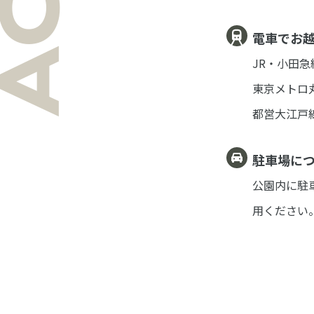
電車でお
JR・小田
東京メトロ
都営大江戸
駐車場に
公園内に駐
用
ください